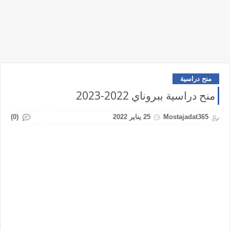
منح دراسية
منح دراسية ببروناي 2022-2023
(0)
Mostajadat365
25 يناير 2022