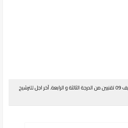
جماعة طانطان بإقليم طانطان: مباراة توظيف 09 تقنيين من الدرجة الثالثة و الرابعة. آخر اجل للترشيح