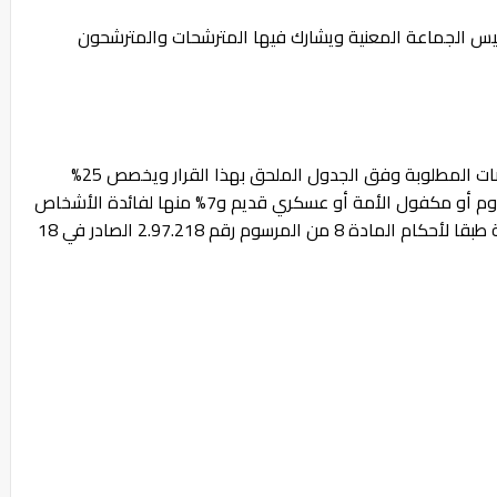
لرئيس الجماعة المعنية ويشارك فيها المترشحات والمترشحون
يحدد عدد المناصب المتبارى بشأنها وكذا التخصصات المطلوبة وفق الجدول الملحق بهذا القرار ويخصص 25%
منها لفائدة اّلأشخاص المتوفرين على صفة مقاوم أو مكفول الأمة أو عسكري قديم و7% منها لفائدة الأشخاص
المعاقين الحاملين لبطاقة شخص معاق مسلمة طبقا لأحكام المادة 8 من المرسوم رقم 2.97.218 الصادر في 18