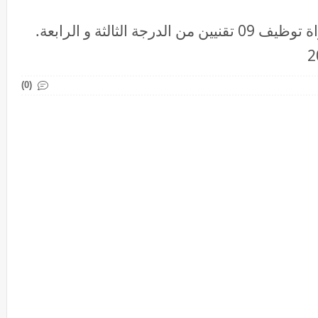
جماعة طانطان بإقليم طانطان: مباراة توظيف 09 تقنيين من الدرجة الثالثة و الرابعة.
(0)