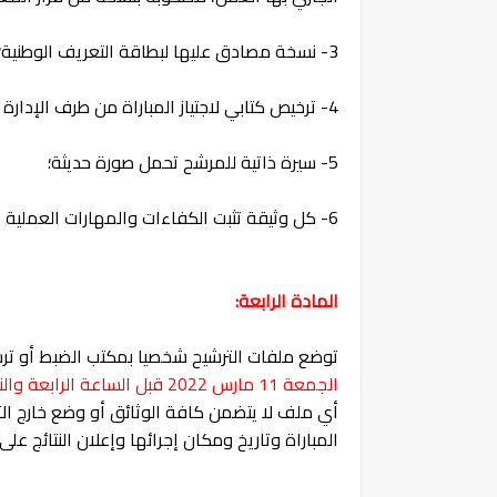
3- نسخة مصادق عليها لبطاقة التعريف الوطنية؛
4- ترخيص كتابي لاجتياز المباراة من طرف الإدارة المشغلة بالنسبة للمترشحات والمترشحين الموظفين؛
5- سيرة ذاتية للمرشح تحمل صورة حديثة؛
6- كل وثيقة تثبت الكفاءات والمهارات العملية التي تتطلبها ممارسة الوطيفة المطلوب شغلها.
المادة الرابعة:
توضع ملفات الترشيح شخصيا بمكتب الضبط أو تر
الجمعة 11 مارس 2022 قبل الساعة الرابعة والنصف بعد الزوال
أي ملف لا يتضمن كافة الوثائق أو وضع خارج الآج
المباراة وتاريخ ومكان إجرائها وإعلان النتائج على موقع التشغ