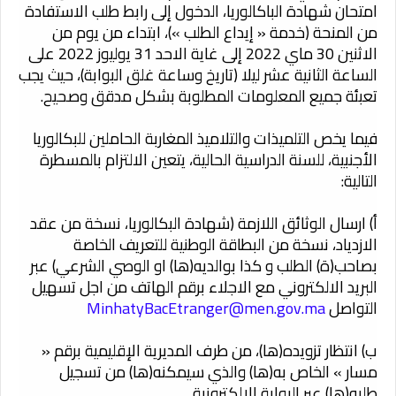
امتحان شهادة الباكالوريا، الدخول إلى رابط طلب الاستفادة
من المنحة (خدمة « إيداع الطلب »)، ابتداء من يوم من
الاثنين 30 ماي 2022 إلى غاية الاحد 31 يوليوز 2022 على
الساعة الثانية عشر ليلا (تاريخ وساعة غلق البوابة)، حيث يجب
تعبئة جميع المعلومات المطلوبة بشكل مدقق وصحيح.
فيما يخص التلميذات والتلاميذ المغاربة الحاملين للبكالوريا
الأجنبية، للسنة الدراسية الحالية، يتعين الالتزام بالمسطرة
التالية:
أ) ارسال الوثائق اللازمة (شهادة البكالوريا، نسخة من عقد
الازدياد، نسخة من البطاقة الوطنية للتعريف الخاصة
بصاحب(ة) الطلب و كذا بوالديه(ها) او الوصي الشرعي) عبر
البريد الالكتروني مع الاجلاء برقم الهاتف من اجل تسهيل
التواصل
MinhatyBacEtranger@men.gov.ma
ب) انتظار تزويده(ها)، من طرف المديرية الإقليمية برقم «
مسار » الخاص به(ها) والذي سيمكنه(ها) من تسجيل
طلبه(ها) عبر البوابة الإلكترونية.