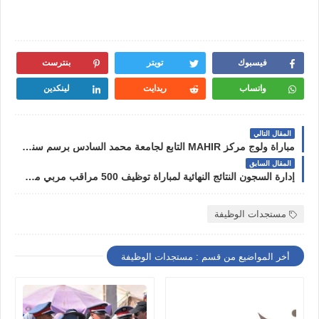
فيسبوك
تويتر
بنترست
واتساب
ريدايت
لينكدين
المقال التالي
مباراة ولوج مركز MAHIR التابع لجامعة محمد السادس برسم سنة 2022-2023
المقال السابق
إدارة السجون النتائج النهائية لمباراة توظيف 500 مراقب مربي مركزي وجدة والدار البيضاء
مستجدات الوظيفة
أخر المواضيع من قسم : مستجدات الوظيفة