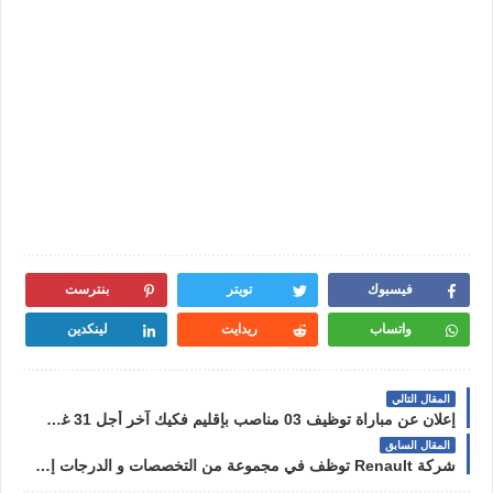
فيسبوك
تويتر
بنترست
واتساب
ريدايت
لينكدين
المقال التالي
إعلان عن مباراة توظيف 03 مناصب بإقليم فكيك آخر أجل 31 غشت 2022
المقال السابق
شركة Renault توظف في مجموعة من التخصصات و الدرجات إبتداءً من ( باك+2 ، باك+3 ، باك+5)