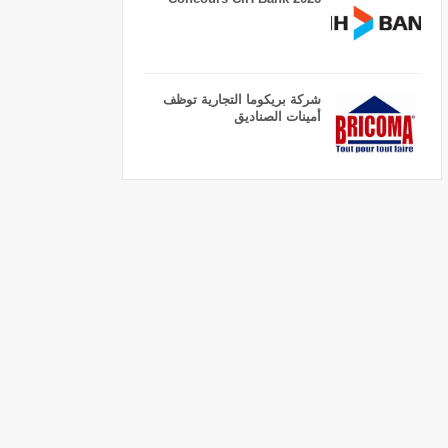
شركة بريكوما التجارية توظف
أمينات الصناديق