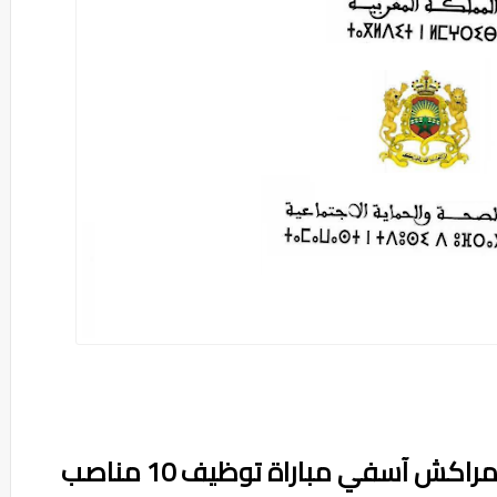
المديرية الجهوية للصحة لجهة مراكش آسفي مباراة توظيف 10 مناصب