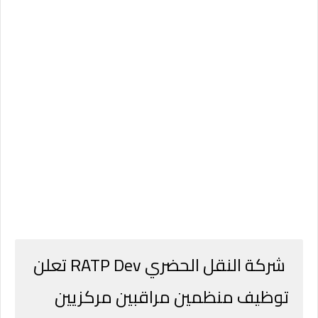
شركة النقل الحضري RATP Dev تعلن
توظيف منظمين مراقبين مركزيين