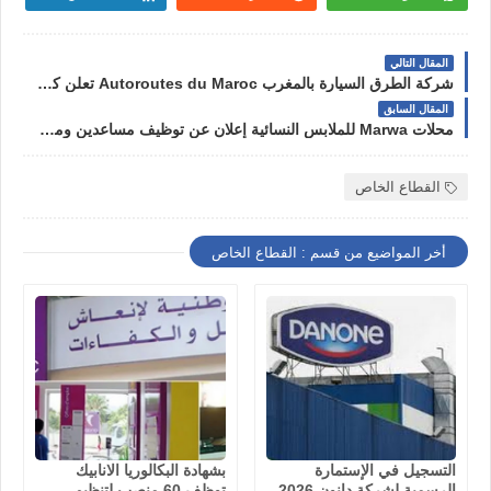
المقال التالي
شركة الطرق السيارة بالمغرب Autoroutes du Maroc تعلن كونكور توظيف في بعض التخصصات
المقال السابق
محلات Marwa للملابس النسائية إعلان عن توظيف مساعدين ومساعدات ومسؤولين في متاجرها بالدار البيضاء، الرباط، مكناس
القطاع الخاص
أخر المواضيع من قسم : القطاع الخاص
التسجيل في الإستمارة
بشهادة البكالوريا الانابيك
الرسمية لشركة دانون 2026
توظف 60 منصب لتنظيم