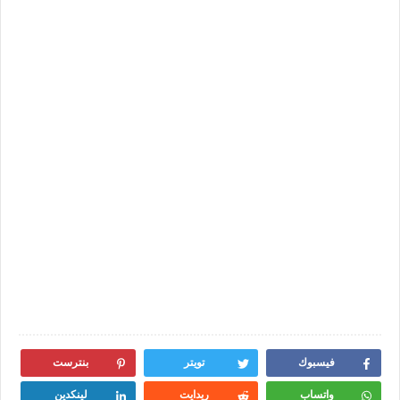
فيسبوك
تويتر
بنترست
واتساب
ريدايت
لينكدين