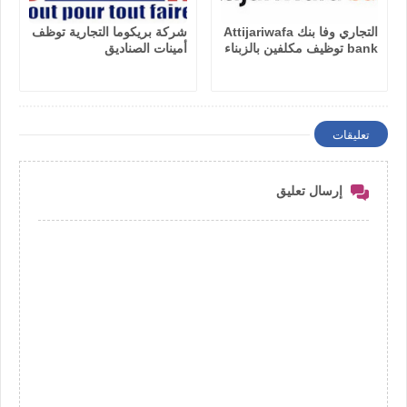
التجاري وفا بنك Attijariwafa
شركة بريكوما التجارية توظف
bank توظيف مكلفين بالزبناء
أمينات الصناديق
تعليقات
إرسال تعليق