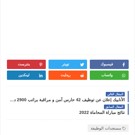
فيسبوك
تويتر
بنترست
واتساب
ريدايت
لينكدين
المقال التالي
الأنابيك إعلان عن توظيف 42 حارس آمن و مراقبة براتب 2900 درهم شهريا
المقال السابق
نتائج مباراة المحاماة 2022
مستجدات الوظيفة