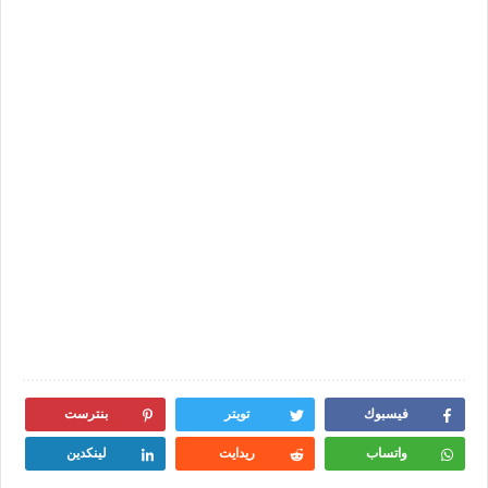
فيسبوك
تويتر
بنترست
واتساب
ريدايت
لينكدين