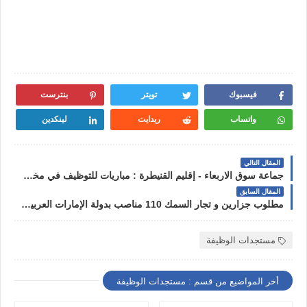
فيسبوك
تويتر
بنترست
واتساب
ريدايت
لينكدين
المقال التالي
جماعة سوق الاربعاء - إقليم القنيطرة : مباريات للتوظيف في مختلف التخصصات و الدرجات آخر أجل هو 24 فبراير 2023
المقال السابق
مطلوب جزارين و تجار السمك 110 مناصب بدولة الإمارات العربية المتحدة آخر أجل للترشيح 30 يناير 2023
مستجدات الوظيفة
أخر المواضيع من قسم : مستجدات الوظيفة