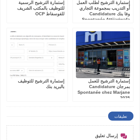
إستمارة الترشيح لطلب العمل
إستمارة الترشيح الرسمية
أو التدريب بمجموعة التجاري
للتوظيف بالمكتب الشريف
وفا بنك Candidature
للفوسفاط OCP
Spontanée Attijariwafa
Bank
إستمارة الترشيح للعمل
إستمارة الترشيح للتوظيف
بمرجان Candidature
بالبريد بنك
Spontanée chez Marjane
2025
تعليقات
إرسال تعليق