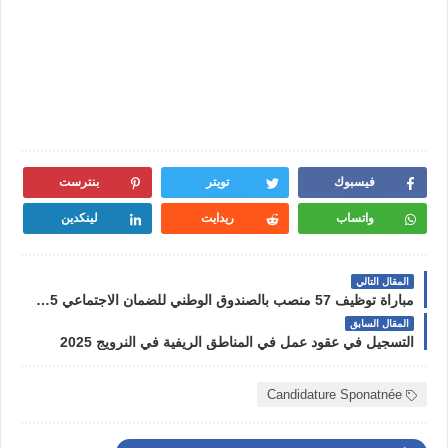
فيسبوك
تويتر
بنترست
واتساب
ريدايت
لينكدين
المقال التالي
مباراة توظيف 57 منصب بالصندوق الوطني للضمان الاجتماعي 2025 CNSS
المقال السابق
التسجيل في عقود عمل في المناطق الريفية في النرويج 2025
Candidature Sponatnée