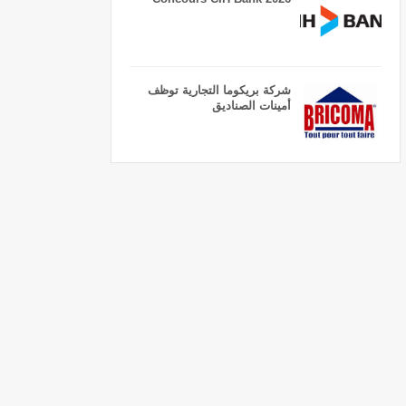
شركة بريكوما التجارية توظف
أمينات الصناديق