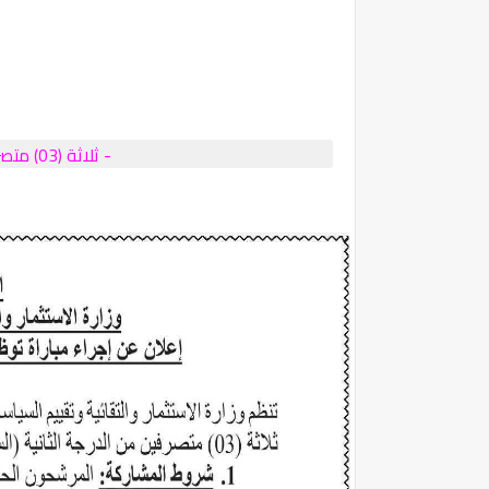
- ثلاثة (03) متصرفين من الدرجة الثانية (السلم 11)؛