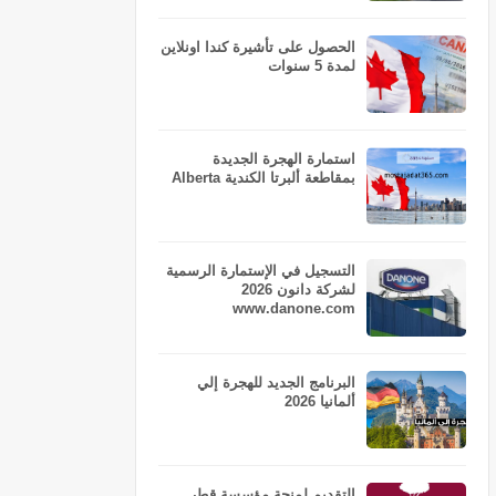
الحصول على تأشيرة كندا اونلاين
لمدة 5 سنوات
استمارة الهجرة الجديدة
بمقاطعة ألبرتا الكندية Alberta
التسجيل في الإستمارة الرسمية
لشركة دانون 2026
www.danone.com
البرنامج الجديد للهجرة إلي
ألمانيا 2026
التقديم لمنحة مؤسسة قطر