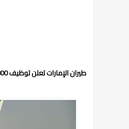
طيران الإمارات تعلن توظيف 800 مضيفات ومضيفين الطيران