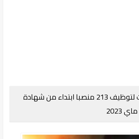
قطاع الماء والكهرباء: مباريات لتوظيف 213 منصبا ابتداء من شهادة