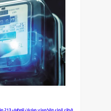
قطاع الماء والكهرباء: مباريات لتوظيف 213 منصبا ابتداء من شهادة البكالوريا. آخر أجل بين 19 و 25 ماي 2023