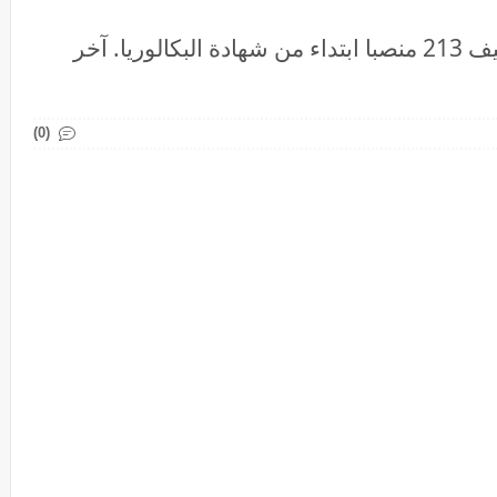
قطاع الماء والكهرباء: مباريات لتوظيف 213 منصبا ابتداء من شهادة البكالوريا. آخر
(0)