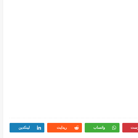
رست
واتساب
ريدايت
لينكدين