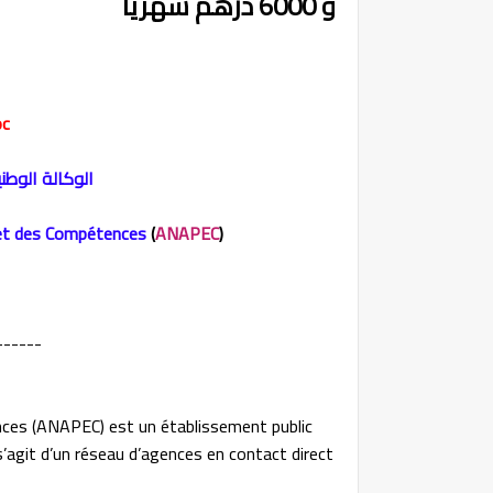
و 6000 درهم شهريا
oc
الوكالة الوطن
 et des Compétences
(
ANAPEC
)
------
nces (ANAPEC) est un établissement public
 s’agit d’un réseau d’agences en contact direct