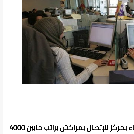
الأنابيك : توظيف مكلفين بالزبناء بمركز للإتصال بمراكش براتب مابين 4000