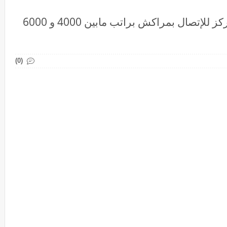
الأنابيك : توظيف مكلفين بالزبناء بمركز للإتصال بمراكش براتب مابين 4000 و 6000
(0)