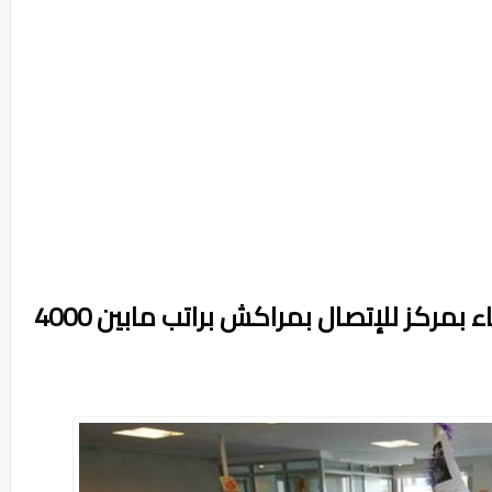
الأنابيك : توظيف مكلفين بالزبناء بمركز للإتصال بمراكش براتب مابين 4000