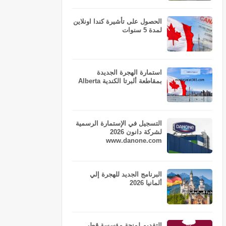
الحصول على تأشيرة كندا اونلاين
لمدة 5 سنوات
استمارة الهجرة الجديدة
بمقاطعة ألبرتا الكندية Alberta
التسجيل في الإستمارة الرسمية
لشركة دانون 2026
www.danone.com
البرنامج الجديد للهجرة إلي
ألمانيا 2026
التقديم لمنحة مؤسسة قطر