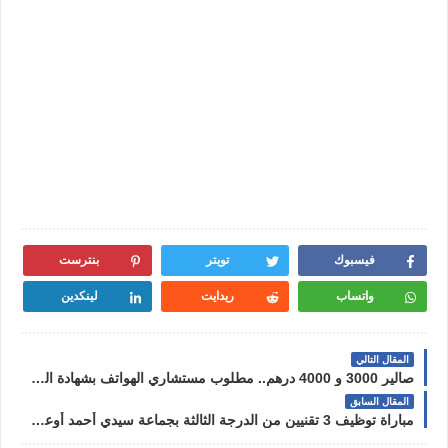
فيسبوك
تويتر
بنترست
واتساب
ريدايت
لينكدين
المقال التالي
صالير 3000 و 4000 درهم.. مطلوب مستشاري الهواتف بشهادة البكالوريا بعدة مدن
المقال السابق
مباراة توظيف 3 تقنيين من الدرجة الثالثة بجماعة سيدي أحمد أوعبد الله إقليم تارودانت آخر أجل 9 يونيو 2023