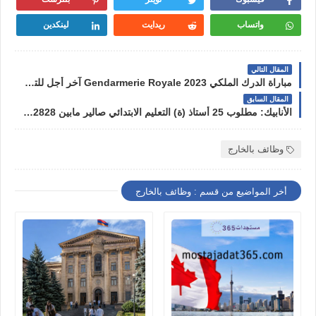
واتساب
ريدايت
لينكدين
المقال التالي
مباراة الدرك الملكي Gendarmerie Royale 2023 آخر أجل للتسجيل 19 ماي 2023
المقال السابق
الأنابيك: مطلوب 25 أستاذ (ة) التعليم الابتدائي صالير مابين 2828 و 5000 درهم
وظائف بالخارج
أخر المواضيع من قسم : وظائف بالخارج