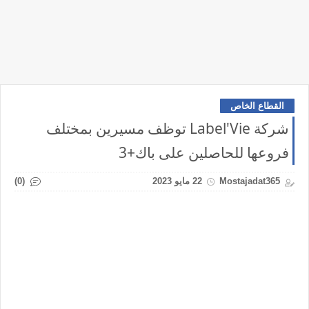
القطاع الخاص
شركة Label'Vie توظف مسيرين بمختلف
فروعها للحاصلين على باك+3
(0)
Mostajadat365
22 مايو 2023