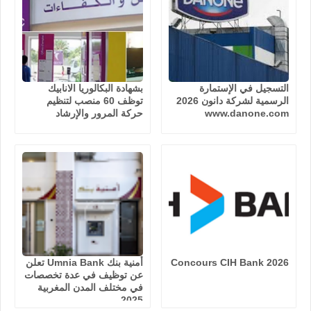
التسجيل في الإستمارة
بشهادة البكالوريا الانابيك
الرسمية لشركة دانون 2026
توظف 60 منصب لتنظيم
www.danone.com
حركة المرور والإرشاد
Concours CIH Bank 2026
أمنية بنك Umnia Bank تعلن
عن توظيف في عدة تخصصات
في مختلف المدن المغربية
2025