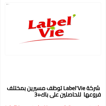
شركة Label'Vie توظف مسيرين بمختلف
فروعها للحاصلين على باك+3