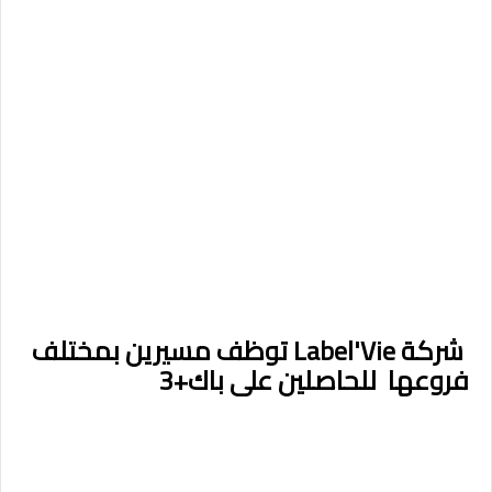
شركة Label'Vie توظف مسيرين بمختلف
فروعها للحاصلين على باك+3