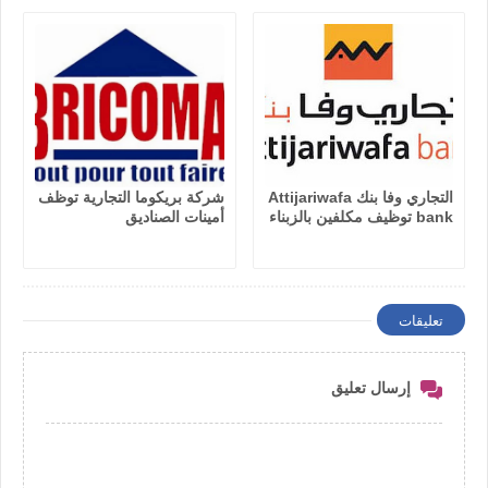
التجاري وفا بنك Attijariwafa
شركة بريكوما التجارية توظف
bank توظيف مكلفين بالزبناء
أمينات الصناديق
تعليقات
إرسال تعليق