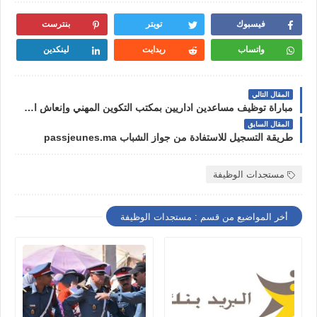
فيسبوك
تويتر
بنترست
واتساب
ريدايت
لينكدين
المقال التالي
مباراة توظيف مساعدين اداريين بمكتب التكوين المهني وإنعاش الشغل
المقال السابق
طريقة التسجيل للاستفادة من جواز الشباب passjeunes.ma
مستجدات الوظيفة
أخر المواضيع من قسم : مستجدات الوظيفة