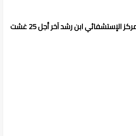
كونكور توظيف 200 منصب بالمركز الإستشفائي ابن رشد آخر أجل 25 غشت