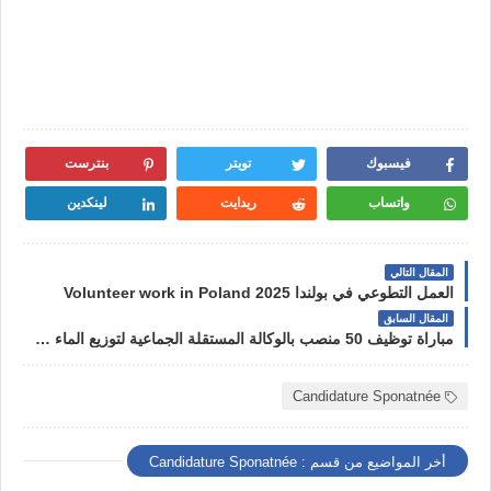
فيسبوك
تويتر
بنترست
واتساب
ريدايت
لينكدين
المقال التالي
العمل التطوعي في بولندا 2025 Volunteer work in Poland
المقال السابق
مباراة توظيف 50 منصب بالوكالة المستقلة الجماعية لتوزيع الماء والكهرباء بفاس RADEEF 2025
Candidature Sponatnée
أخر المواضيع من قسم : Candidature Sponatnée