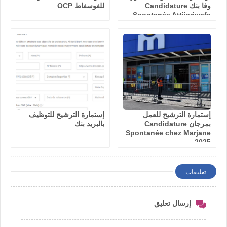
وفا بنك Candidature
للفوسفاط OCP
Spontanée Attijariwafa
Bank
إستمارة الترشيح للعمل
إستمارة الترشيح للتوظيف
بمرجان Candidature
بالبريد بنك
Spontanée chez Marjane
2025
تعليقات
إرسال تعليق