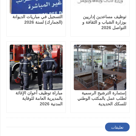
توظيف مساعدين إداريين
التسجيل في مباريات الديوانة
بوزارة الشباب و الثقافة و
(الجمارك) لسنة 2026
التواصل 2026
إستمارة الترشيح الرسمية
مباراة توظيف أعوان الإغاثة
لطلب عمل بالمكتب الوطني
بالمديرية العامة للوقاية
للسكك الحديدية
المدنية 2026
تعليقات