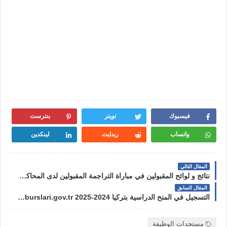
فيسبوك
تويتر
بنترست
واتساب
ريدايت
لينكدين
المقال التالي
نتائج و لوائح المقبولين في مباراة التراجمة المقبولين لدى المحاكم 2023-2024
المقال السابق
التسجيل في المنح الدراسية بتركيا 2024-2025 turkiyeburslari.gov.tr
مستجدات الوظيفة