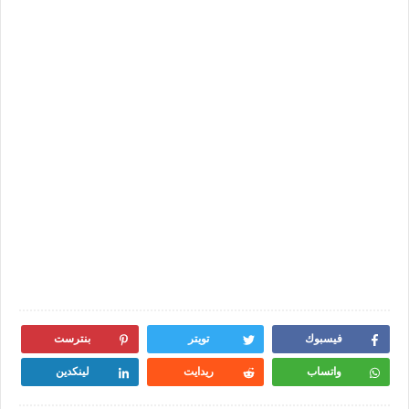
فيسبوك
تويتر
بنترست
واتساب
ريدايت
لينكدين