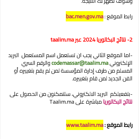
وسوف تظهر لك النتيجة.
رابط الموقع :
bac.men.gov.ma
2- نتائج البكالوريا 2024 عبر taalim.ma
-اما الموقع الثاني يجب ان تستعمل اسم المستعمل البريد
الإلكتروني
codemassar@taalim.ma
والرقم السري
المسلم من طرف إدارة المؤسسة لمن لم يقم بتغييره أو
القن الجديد لمن قام بتغييره.
-بتفعيلكم البريد الالكتروني، ستتمكنون من الحصول على
نتائج البكالوريا
مباشرة على Taalim.ma
رابط الموقع :
www.taalim.ma