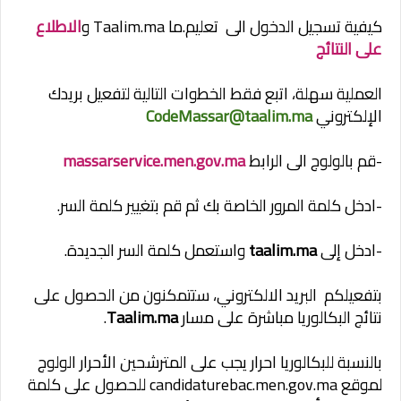
كيفية تسجيل الدخول الى تعليم.ما Taalim.ma و
الاطلاع
على النتائج
العملية سهلة، اتبع فقط الخطوات التالية لتفعيل بريدك
الإلكتروني
CodeMassar@taalim.ma
-قم بالولوج الى الرابط
massarservice.men.gov.ma
-ادخل كلمة المرور الخاصة بك ثم قم بتغيير كلمة السر.
-ادخل إلى
taalim.ma
واستعمل كلمة السر الجديدة.
بتفعيلكم البريد الالكتروني، ستتمكنون من الحصول على
نتائج البكالوريا مباشرة على مسار
Taalim.ma
.
بالنسبة للبكالوريا احرار يجب على المترشحين الأحرار الولوج
لموقع candidaturebac.men.gov.ma للحصول على كلمة