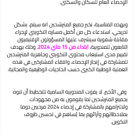
الإحصاء العام للسكان والسكنى.
وبهذه المناسبة، نخبر جميع المترشحين انه سيتم، بشكل
تدريجي، استدعاء كل من أكمل مساره التكويني لإجراء
مقابلة شفوية سيشرف عليها المسؤولون الإقليميون
التابعون للمندوبية،
ابتداء من 15 ماي 2024
. وذلك بهدف
تقييم مدى استيعاب محتوى التكويني وجاهزية المترشحين
للمشاركة في إنجاز الإحصاء، وانتقاء المشاركين في هذه
العملية الوطنية الكبرى حسب الحاجيات الوظيفية والمجالية.
وفي الأخير، لا يفوت المندوبية السامية للتخطيط أن تنوه
بجميع المترشحين لما يقومون به من مجهودات
ولالتزامهم بالمشاركة في إحصاء 2024 مرحبين دوما
بملاحظاتهم وآرائهم بما يُساهم في تحسين ظروف
التكوين.