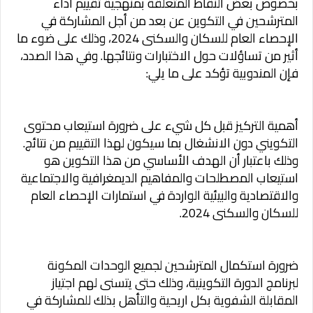
بخصوص بعض النقاط المتعلقة بمنهجية تقييم أداء
المترشحين في التكوين عن بعد من أجل المشاركة في
الإحصاء العام للسكان والسكنى 2024، وذلك على ضوء ما
أثير من تساؤلات حول الاختبارات ونتائجها. وفي هذا الصدد،
فإن المندوبية تؤكد على ما يلي:
أهمية التركيز قبل كل شيء على ضرورة استيعاب محتوى
التكويني دون الانشغال بما سيكون لهذا التقييم من نتائج.
وذلك باعتبار أن الهدف الأساسي من هذا التكوين هو
استيعاب المصطلحات والمفاهيم الديمغرافية والاجتماعية
والاقتصادية والبيئية الواردة في استمارات الإحصاء العام
للسكان والسكنى 2024.
ضرورة استكمال المترشحين لجميع الوحدات المكونة
لبرنامج الدورة التكوينية، وذلك حتى يتسنى لهم اجتياز
المقابلة الشفوية بكل اريحية والتأهل بذلك للمشاركة في