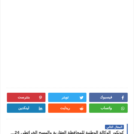
فيسبوك
تويتر
بنترست
واتساب
ريدايت
لينكدين
المقال التالي
كونكور الوكالة الوطنية للمحافظة العقارية والمسح الخرائطي 2024 Concours ANCFCC