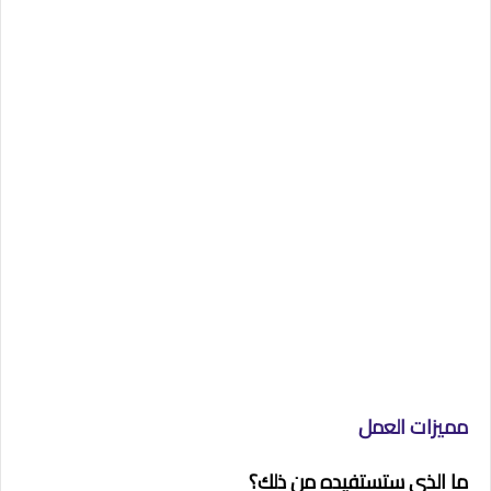
مميزات العمل
ما الذي ستستفيده من ذلك؟