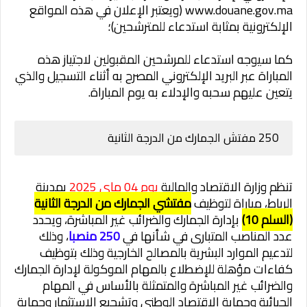
www.douane.gov.ma (ويعتبر الإعلان في هذه المواقع
الإلكترونية بمثابة استدعاء للمترشحين)؛
كما سيوجه استدعاء للمرشحين المقبولين لاجتياز هذه
المباراة عبر البريد الإلكتروني المصرح به أثناء التسجيل والذي
يتعين عليهم سحبه والإدلاء به يوم المباراة.
250 مفتش الجمارك من الدرجة الثانية
تنظم وزارة الاقتصاد والمالية
يوم 04 ماي 2025
بمدينة
الرباط، مباراة لتوظيف
مفتشي الجمارك من الدرجة الثانية
(السلم 10)
بإدارة الجمارك والضرائب غير المباشرة، ويحدد
عدد المناصب المتبارى في شأنها في
250 منصبا
، وذلك
لتدعيم الموارد البشرية بالمصالح الخارجية وذلك بتوظيف
كفاءات مؤهلة للإضطلاع بالمهام الموكولة لإدارة الجمارك
والضرائب غير المباشرة والمتمثلة بالأساس في المهام
الجبائية وحماية الاقتصاد الوطني وتشجيع الاستثمار وحماية