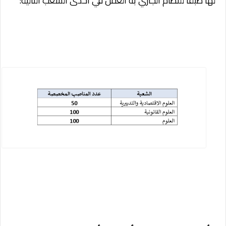
لها طبقا للنظام الجاري به العمل في احدى الشعب التالية: