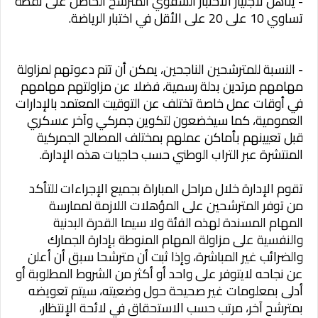
- يتأهل لاجتياز الاختبار الشفوي المترشح الحاصل على نقطة
تساوي 10 على 20 على الأقل في اختبار الرياضة.
- النسبة للمترشحين الناجحين، يمكن أن تتم دعوتهم لمزاولة
مهامهم مرتدين بدلة رسمية، فضلا عن مزاولتهم مهامهم
في أوقات عمل خاصة تختلف عن التوقيت المعتمد بالإدارات
العمومية، كما سيخضعون لتكوين جمركي وآخر عسكري
قبل تعيينهم بأماكن عملهم بمختلف المصالح الجمركية
المنتشرة عبر التراب الوطني حسب حاجيات هذه الإدارة.
تقوم الإدارة خلال مراحل المباراة بجميع الإجراءات للتأكد
من توفر المترشحين على المؤهلات اللازمة لممارسة
المهام المسندة لهذه الفئة ولا سيما القدرة البدنية
والنفسية على مزاولة المهام المنوطة بإدارة الجمارك
والضرائب غير المباشرة، وإذا ثبت أن مترشحا سبق أن أعلن
عن نجاحه لايتوفر على واحد أو أكثر من الشروط المطلوبة أو
أدلى بمعلومات غير صحيحة حول وضعيته، سيتم تعويضه
بمترشح آخر، مرتب حسب الاستحقاق في لائحة الإنتظار،