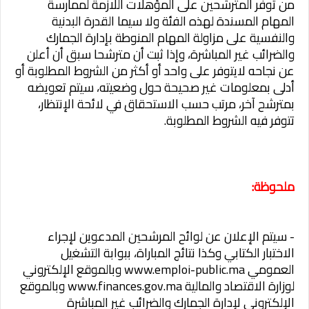
من توفر المترشحين على المؤهلات اللازمة لممارسة
المهام المسندة لهذه الفئة ولا سيما القدرة البدنية
والنفسية على مزاولة المهام المنوطة بإدارة الجمارك
والضرائب غير المباشرة، وإذا ثبت أن مترشحا سبق أن أعلن
عن نجاحه لايتوفر على واحد أو أكثر من الشروط المطلوبة أو
أدلى بمعلومات غير صحيحة حول وضعيته، سيتم تعويضه
بمترشح آخر، مرتب حسب الاستحقاق في لائحة الإنتظار،
تتوفر فيه الشروط المطلوبة.
ملحوظة:
- سيتم الإعلان عن لوائح المرشحين المدعوين لإجراء
الاختبار الكتابي وكذا نتائج المباراة، ببوابة التشغيل
العمومي www.emploi-public.ma وبالموقع الإلكتروني
لوزارة الاقتصاد والمالية www.finances.gov.ma وبالموقع
الإلكتروني لإدارة الجمارك والضرائب غير المباشرة