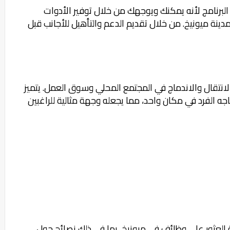
البرنامج لأنه يمكنك ويوجهك من خلال توفير الأدوات
ينة ميونيخ. من خلال تقديم الدعم والتأهيل للأجانب قبل
انتقال والاندماج في المجتمع المحلي وسوق العمل. يتميز
جه الفرد في مكان واحد، مما يجعله وجهة مثالية للراغبين
 العثور على وظائف في ميونيخ، بما في ذلك نصائح حول