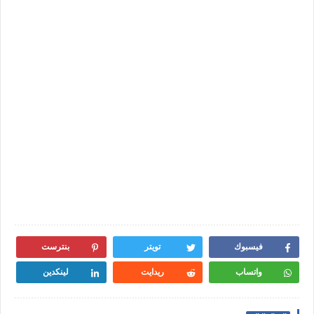
فيسبوك
تويتر
بنترست
واتساب
ريدايت
لينكدين