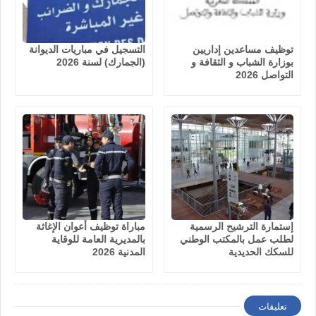
توظيف مساعدين إداريين
التسجيل في مباريات الديوانة
بوزارة الشباب و الثقافة و
(الجمارك) لسنة 2026
التواصل 2026
إستمارة الترشيح الرسمية
مباراة توظيف أعوان الإغاثة
لطلب عمل بالمكتب الوطني
بالمديرية العامة للوقاية
للسكك الحديدية
المدنية 2026
تعليقات