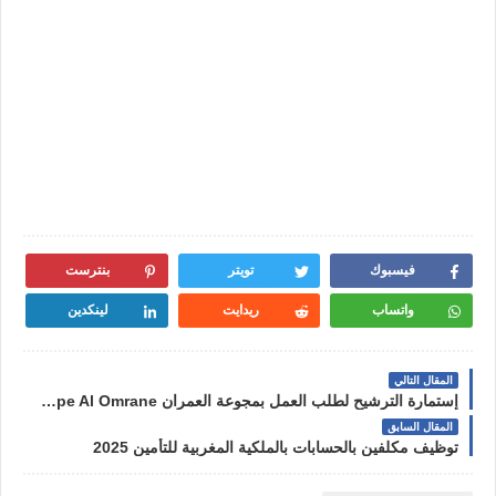
فيسبوك
تويتر
بنترست
واتساب
ريدايت
لينكدين
المقال التالي
إستمارة الترشيح لطلب العمل بمجوعة العمران Candidature Spontanée chez Groupe Al Omrane
المقال السابق
توظيف مكلفين بالحسابات بالملكية المغربية للتأمين 2025