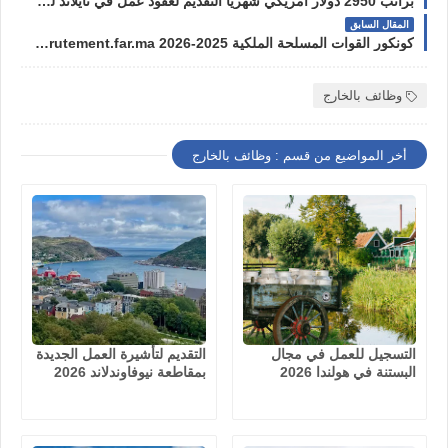
براتب 2950 دولار أمريكي شهريا التقديم لعقود عمل في تايلاند لمدة سنتين
المقال السابق
كونكور القوات المسلحة الملكية recrutement.far.ma 2026-2025
وظائف بالخارج
أخر المواضيع من قسم : وظائف بالخارج
التسجيل للعمل في مجال
التقديم لتأشيرة العمل الجديدة
البستنة في هولندا 2026
بمقاطعة نيوفاوندلاند 2026