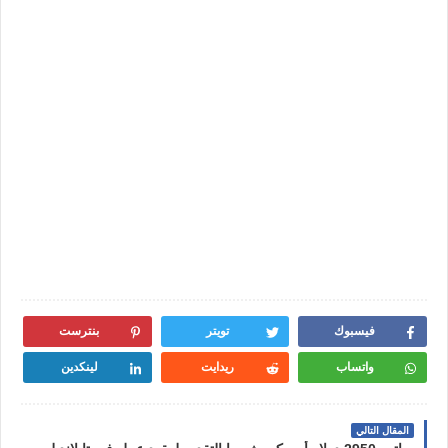
فيسبوك
تويتر
بنترست
واتساب
ريدايت
لينكدين
المقال التالي