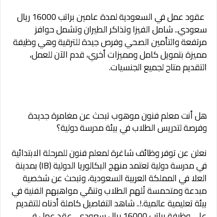
عقود عمل في السعودية لمدة عامين براتب 16000 ريال
سعودي..
شامل الفيزا وتذاكر الطيران وتشمل حوافز
مرتفعة والتأمين الصحي وفرص جيدة للترقية وهي وظيفة
مميزة بتمويل كامل ومميزات أخري، قدم الآن للعمل،
التقديم متاح لجميع الجنسيات.
هل أنت معلم فنون موهوب تبحث عن مغامرة جديدة
وفرصة لتدريس الطلاب في بيئة مدرسة دولية؟
ن
علن عن توفر وظ
ا
ئ
ف شاغرة لمعلم فنون للمرحلة الابتدائية
في مدرسة دولية تعتمد منهج البكالوريا الدولية (IB) بمدينة
العلا في المملكة العربية السعودية، وتبحث عن شخصية
مبدعة ومتحمسة تُلهم الطلاب وتنمّي مواهبهم الفنية في
بيئة تعليمية عالمية.!.. شاهد التفاصيل كاملة أدناه للتقديم
علي وظيفة براتب 16000 ريال سعودي.. عقد عمل في