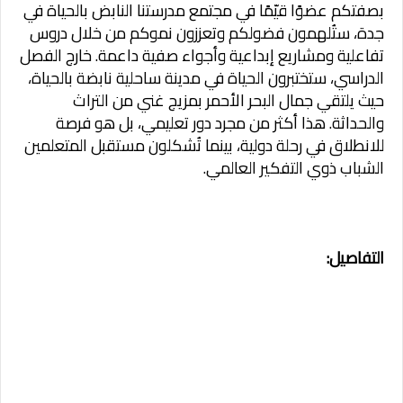
بصفتكم عضوًا قيّمًا في مجتمع مدرستنا النابض بالحياة في
جدة، ستُلهمون فضولكم وتعززون نموكم من خلال دروس
تفاعلية ومشاريع إبداعية وأجواء صفية داعمة. خارج الفصل
الدراسي، ستختبرون الحياة في مدينة ساحلية نابضة بالحياة،
حيث يلتقي جمال البحر الأحمر بمزيج غني من التراث
والحداثة. هذا أكثر من مجرد دور تعليمي، بل هو فرصة
للانطلاق في رحلة دولية، بينما تُشكلون مستقبل المتعلمين
الشباب ذوي التفكير العالمي.
التفاصيل: