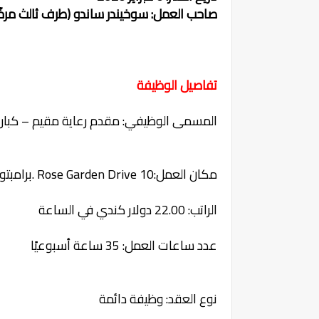
صاحب العمل: سوخيندر ساندو (طرف ثالث مرخ
تفاصيل الوظيفة
المسمى الوظيفي: مقدم رعاية مقيم – كبار 
مكان العمل:10 Rose Garden Drive .برامبتون، أونتاريو، كندا .الرمز البريدي: L6P 0E6
الراتب: 22.00 دولار كندي في الساعة
عدد ساعات العمل: 35 ساعة أسبوعيًا
نوع العقد: وظيفة دائمة