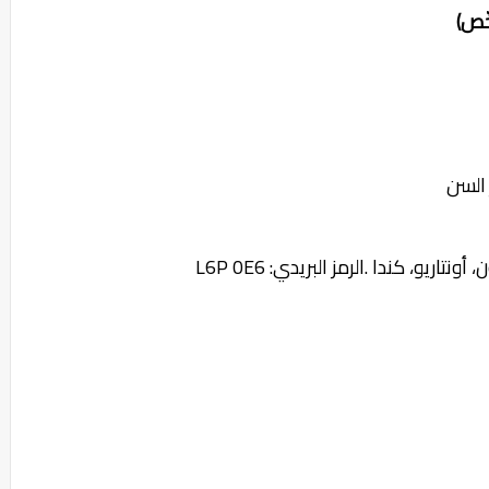
ّص)
السن