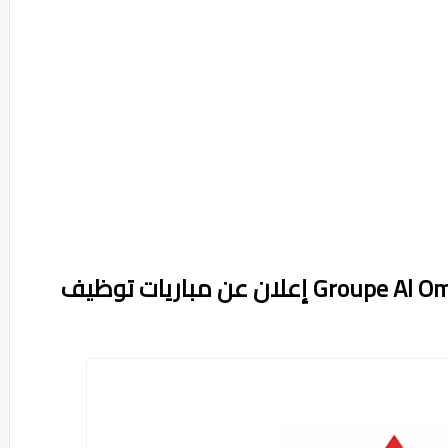
مجموعة التهيئة العمران Groupe Al Omrane إعلان عن مباريات توظيف