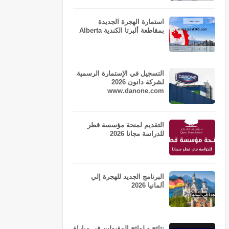
استمارة الهجرة الجديدة
بمقاطعة ألبرتا الكندية Alberta
التسجيل في الإستمارة الرسمية
لشركة دانون 2026
www.danone.com
التقديم لمنحة مؤسسة قطر
للدراسة مجانا 2026
البرنامج الجديد للهجرة إلي
ألمانيا 2026
نتائج و لوائح المقبولين في مباراة