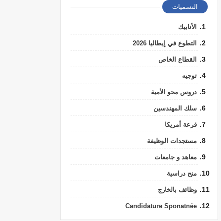
التسميات
الأنابيك
التطوع في إيطاليا 2026
القطاع الخاص
توجيه
دروس محو الأمية
سلك المهندسين
قرعة أمريكا
مستجدات الوظيفة
معاهد و جامعات
منح دراسية
وظائف بالخارج
Candidature Sponatnée