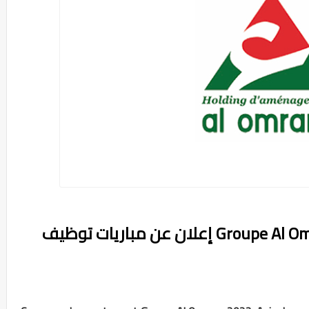
مجموعة التهيئة العمران Groupe Al Omrane إعلان عن مباريات توظيف