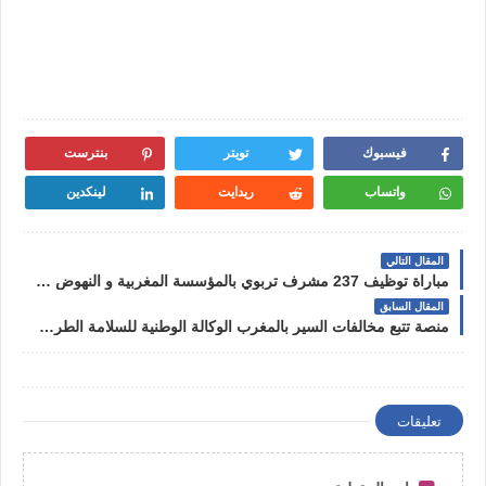
فيسبوك
تويتر
بنترست
واتساب
ريدايت
لينكدين
المقال التالي
مباراة توظيف 237 مشرف تربوي بالمؤسسة المغربية و النهوض بالتعليم الأولي 2023
المقال السابق
منصة تتبع مخالفات السير بالمغرب الوكالة الوطنية للسلامة الطرقية NARSA
تعليقات