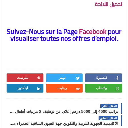
تحميل اللائحة
Suivez-Nous sur la Page
Facebook
pour
visualiser toutes nos offres d’emploi.
فيسبوك
تويتر
بنترست
واتساب
ريدايت
لينكدين
المقال التالي
براتب 4000 إلى 5000 درهم إعلان عن توظيف 2 مربيات أطفال بالباك أو النيفو باك
المقال السابق
الاكاديمية الجهوية للتربية والتكوين جهة العيون الساقية الحمراء مباراة توظيف 3 اساتذة التعليم الثانوي آخر أجل 19 يناير 2023